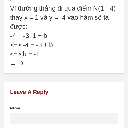
Vì đường thẳng đi qua điểm N(1; -4)
thay x = 1 và y = -4 vào hàm số ta
được:
-4 = -3. 1 + b
<=> -4 = -3 + b
<=> b = -1
→ D
Leave A Reply
Name