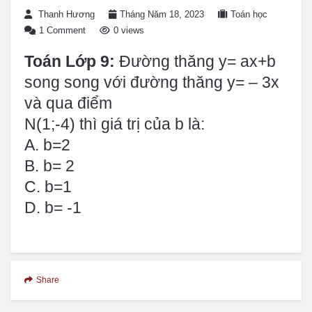
Thanh Hương
Tháng Năm 18, 2023
Toán học
1 Comment
0 views
Toán Lớp 9:
Đường thăng y= ax+b
song song với đường thăng y= – 3x
và qua điểm
N(1;-4) thì giá trị của b là:
A. b=2
B. b= 2
C. b=1
D. b= -1
Share