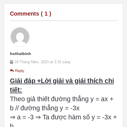
Comments (
1
)
hothaibinh
18 Tháng Năm, 2023 at 3:33 sáng
Reply
Giải đáp +Lời giải và giải thích chi
tiết:
Theo giả thiết đường thẳng y = ax +
b // đường thẳng y = -3x
⇒ a = -3 ⇒ Ta được hàm số y = -3x +
b