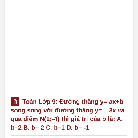
Toán Lớp 9: Đường thăng y= ax+b
song song với đường thăng y= – 3x và
qua điểm N(1;-4) thì giá trị của b là: A.
b=2 B. b= 2 C. b=1 D. b= -1