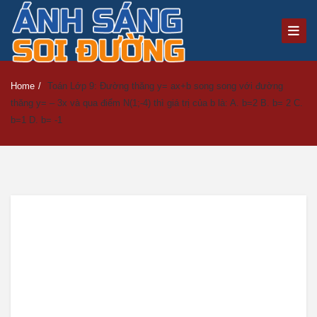
Home
/
Toán Lớp 9: Đường thăng y= ax+b song song với đường
thăng y= – 3x và qua điểm N(1;-4) thì giá trị của b là: A. b=2 B. b= 2 C.
b=1 D. b= -1