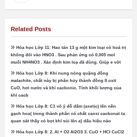
Related Posts
Hóa học Lớp 11: Hao tán 13 g một kim loại có hoá trị
không đổi vào HNO3 . Sau phản ứng có 0,005 mol
muối NH4NO3 . Xác định kim loạ đã dùng. Giúp e với
Hóa học Lớp 8: Khi nung nóng quặng đồng
malachite, chất này bị phân hủy thành đồng II oxit
CuO, hơi nước và khí cacbonic. Tính khối lượng của
khí cacb
Hóa học Lớp 8: C1 vô ý đỗ dấm (axetic) lên nền
gạch hoa( trong thành phần có chất canxi cacbonat ta
quan sát thấy có bọt khí sủi lên a) dấu hiệu nào
Hóa học Lớp 8: 2. Al + O2 Al2O3 3. CuO + HCl CuCl2