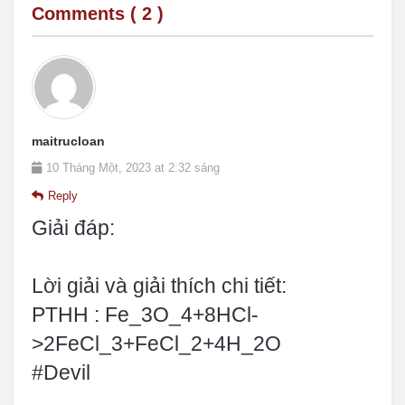
Comments (
2
)
maitrucloan
10 Tháng Một, 2023 at 2:32 sáng
Reply
Giải đáp:
Lời giải và giải thích chi tiết:
PTHH : Fe_3O_4+8HCl-
>2FeCl_3+FeCl_2+4H_2O
#Devil