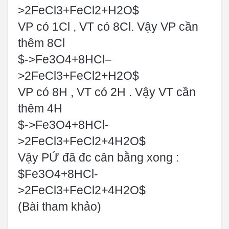
>2FeCl3+FeCl2+H2O$
VP có 1Cl , VT có 8Cl. Vậy VP cần
thêm 8Cl
$->Fe3O4+8HCl–
>2FeCl3+FeCl2+H2O$
VP có 8H , VT có 2H . Vậy VT cần
thêm 4H
$->Fe3O4+8HCl-
>2FeCl3+FeCl2+4H2O$
Vậy PỨ đã đc cân bằng xong :
$Fe3O4+8HCl-
>2FeCl3+FeCl2+4H2O$
(Bài tham khảo)