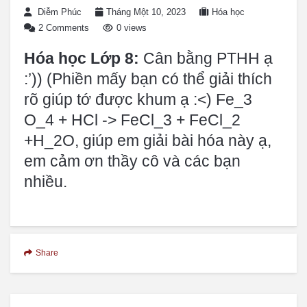
Diễm Phúc
Tháng Một 10, 2023
Hóa học
2 Comments
0 views
Hóa học Lớp 8:
Cân bằng PTHH ạ
:’)) (Phiền mấy bạn có thể giải thích
rõ giúp tớ được khum ạ :<) Fe_3
O_4 + HCl -> FeCl_3 + FeCl_2
+H_2O, giúp em giải bài hóa này ạ,
em cảm ơn thầy cô và các bạn
nhiều.
Share