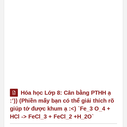
Hóa học Lớp 8: Cân bằng PTHH ạ
:’)) (Phiền mấy bạn có thể giải thích rõ
giúp tớ được khum ạ :<) `Fe_3 O_4 +
HCl -> FeCl_3 + FeCl_2 +H_2O`