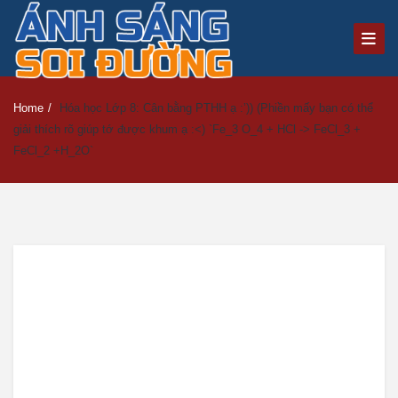
Home
/
Hóa học Lớp 8: Cân bằng PTHH ạ :’)) (Phiền mấy bạn có thể
giải thích rõ giúp tớ được khum ạ :<) `Fe_3 O_4 + HCl -> FeCl_3 +
FeCl_2 +H_2O`