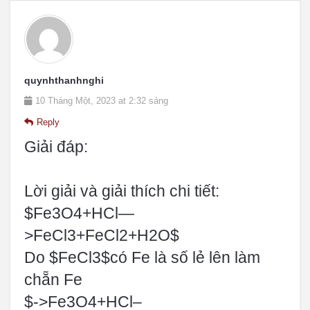
quynhthanhnghi
10 Tháng Một, 2023 at 2:32 sáng
Reply
Giải đáp:
Lời giải và giải thích chi tiết:
$Fe3O4+HCl—
>FeCl3+FeCl2+H2O$
Do $FeCl3$có Fe là số lẻ lên làm
chẵn Fe
$->Fe3O4+HCl–