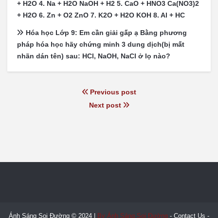
+ H2O 4. Na + H2O NaOH + H2 5. CaO + HNO3 Ca(NO3)2
+ H2O 6. Zn + O2 ZnO 7. K2O + H2O KOH 8. Al + HC
Hóa học Lớp 9: Em cần giải gấp ạ Bằng phương
pháp hóa học hãy chứng minh 3 dung dịch(bị mất
nhãn dán tên) sau: HCl, NaOH, NaCl ở lọ nào?
Previous post
Next post
Ánh Sáng Soi Đường © 2024 |
By Ánh Sáng Soi Đường
-
Contact Us
-