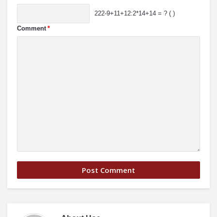
222-9+11+12:2*14+14 = ? ( )
Comment
*