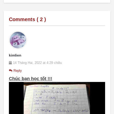
Comments (
2
)
kimlien
14 Tháng Hai, 2022 at 4:29 chiều
Reply
Chúc bạn học tốt !!!