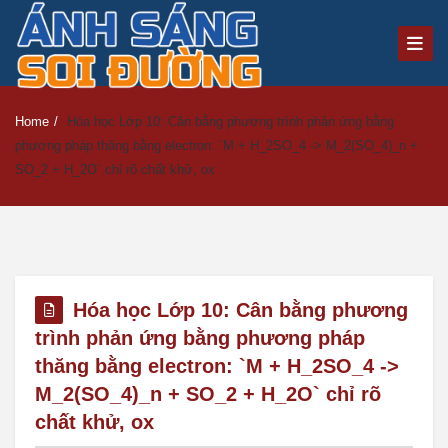
Home
/
Hóa học Lớp 10: Cân bằng phương trình phản ứng bằng
phương pháp thăng bằng electron: `M + H_2SO_4 -> M_2(SO_4)_n +
SO_2 + H_2O` chỉ rõ chất khử, ox
Hóa học Lớp 10: Cân bằng phương
trình phản ứng bằng phương pháp
thăng bằng electron: `M + H_2SO_4 ->
M_2(SO_4)_n + SO_2 + H_2O` chỉ rõ
chất khử, ox