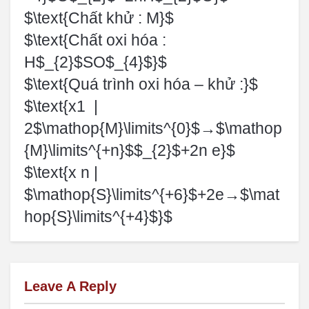
$\text{Chất khử : M}$
$\text{Chất oxi hóa :
H$_{2}$SO$_{4}$}$
$\text{Quá trình oxi hóa – khử :}$
$\text{x1 |
2$\mathop{M}\limits^{0}$→$\mathop
{M}\limits^{+n}$$_{2}$+2n e}$
$\text{x n |
$\mathop{S}\limits^{+6}$+2e→$\mat
hop{S}\limits^{+4}$}$
Leave A Reply