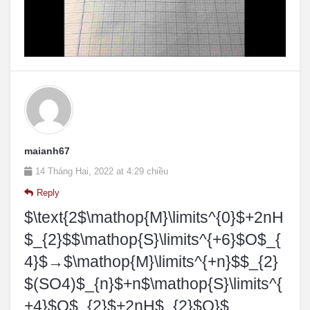
maianh67
14 Tháng Hai, 2022 at 4:29 chiều
Reply
$\text{2$\mathop{M}\limits^{0}$+2nH
$_{2}$$\mathop{S}\limits^{+6}$O$_{
4}$→$\mathop{M}\limits^{+n}$$_{2}
$(SO4)$_{n}$+n$\mathop{S}\limits^{
+4}$O$_{2}$+2nH$_{2}$O}$