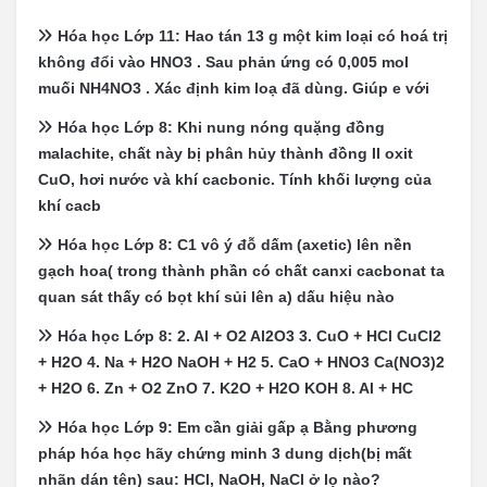
Hóa học Lớp 11: Hao tán 13 g một kim loại có hoá trị
không đổi vào HNO3 . Sau phản ứng có 0,005 mol
muối NH4NO3 . Xác định kim loạ đã dùng. Giúp e với
Hóa học Lớp 8: Khi nung nóng quặng đồng
malachite, chất này bị phân hủy thành đồng II oxit
CuO, hơi nước và khí cacbonic. Tính khối lượng của
khí cacb
Hóa học Lớp 8: C1 vô ý đỗ dấm (axetic) lên nền
gạch hoa( trong thành phần có chất canxi cacbonat ta
quan sát thấy có bọt khí sủi lên a) dấu hiệu nào
Hóa học Lớp 8: 2. Al + O2 Al2O3 3. CuO + HCl CuCl2
+ H2O 4. Na + H2O NaOH + H2 5. CaO + HNO3 Ca(NO3)2
+ H2O 6. Zn + O2 ZnO 7. K2O + H2O KOH 8. Al + HC
Hóa học Lớp 9: Em cần giải gấp ạ Bằng phương
pháp hóa học hãy chứng minh 3 dung dịch(bị mất
nhãn dán tên) sau: HCl, NaOH, NaCl ở lọ nào?