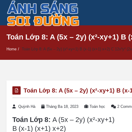
Toán Lớp 8: A (5x – 2y) (x²-xy+1) B (
Home
/
Toán Lớp 8: A (5x – 2y) (x²-xy+1) B (x-1) (x+1) x+2) C 12x²y² (2x
Toán Lớp 8: A (5x – 2y) (x²-xy+1) B (x-1
Quỳnh Hà
Tháng Ba 18, 2023
Toán học
2 Comm
Toán Lớp 8:
A (5x – 2y) (x²-xy+1)
B (x-1) (x+1) x+2)