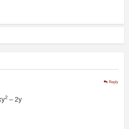
Reply
2
xy
– 2y