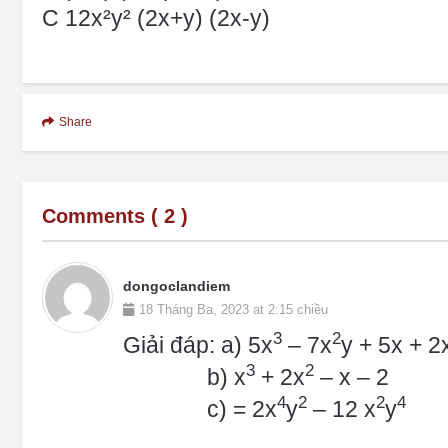
C 12x²y² (2x+y) (2x-y)
Share
Comments (
2
)
dongoclandiem
18 Tháng Ba, 2023 at 2:15 chiều
3
2
Giải đáp: a) 5x
– 7x
y + 5x + 2
3
2
b) x
+ 2x
– x – 2
4
2
2
4
c) = 2x
y
– 12 x
y