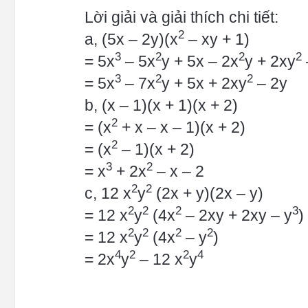
Lời giải và giải thích chi tiết:
2
a, (5x – 2y)(x
– xy + 1)
3
2
2
2
= 5x
– 5x
y + 5x – 2x
y + 2xy
3
2
2
= 5x
– 7x
y + 5x + 2xy
– 2y
b, (x – 1)(x + 1)(x + 2)
2
= (x
+ x – x – 1)(x + 2)
2
= (x
– 1)(x + 2)
3
2
= x
+ 2x
– x – 2
2
2
c, 12 x
y
(2x + y)(2x – y)
2
2
2
3
= 12 x
y
(4x
– 2xy + 2xy – y
)
2
2
2
2
= 12 x
y
(4x
– y
)
4
2
2
4
= 2x
y
– 12 x
y