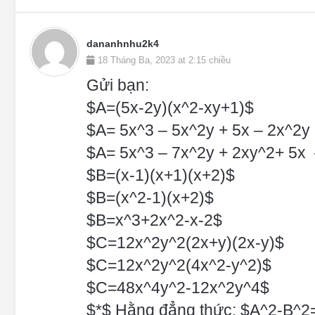
dananhnhu2k4
18 Tháng Ba, 2023 at 2:15 chiều
Gửi bạn:
$A=(5x-2y)(x^2-xy+1)$
$A= 5x^3 – 5x^2y + 5x – 2x^2y
$A= 5x^3 – 7x^2y + 2xy^2+ 5x 
$B=(x-1)(x+1)(x+2)$
$B=(x^2-1)(x+2)$
$B=x^3+2x^2-x-2$
$C=12x^2y^2(2x+y)(2x-y)$
$C=12x^2y^2(4x^2-y^2)$
$C=48x^4y^2-12x^2y^4$
$*$ Hằng đẳng thức: $A^2-B^2