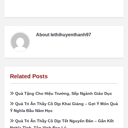
About
lethihuyenthanh97
Related Posts
Quà Tặng Cho Hiệu Trưởng, Sếp Ngành Giáo Dục
Quà Tri Ân Thầy Cô Dịp Khai Giảng – Gợi Ý Món Quà
Ý Nghĩa Đầu Năm Học
Quà Tri Ân Thầy Cô Dịp Tết Nguyên Đán – Gắn Kết
Nghĩa Tình, Tôn Vinh Đạo Lý