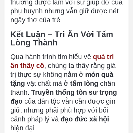
thường được làm với sự giúp đỡ của
phụ huynh nhưng vẫn giữ được nét
ngây thơ của trẻ.
Kết Luận – Tri Ân Với Tấm
Lòng Thành
Qua hành trình tìm hiểu về
quà tri
ân thầy cô
, chúng ta thấy rằng giá
trị thực sự không nằm ở
món quà
tặng
vật chất mà ở
tấm lòng
chân
thành.
Truyền thống tôn sư trọng
đạo
của dân tộc vẫn cần được gìn
giữ, nhưng phải phù hợp với bối
cảnh pháp lý và
đạo đức xã hội
hiện đại.