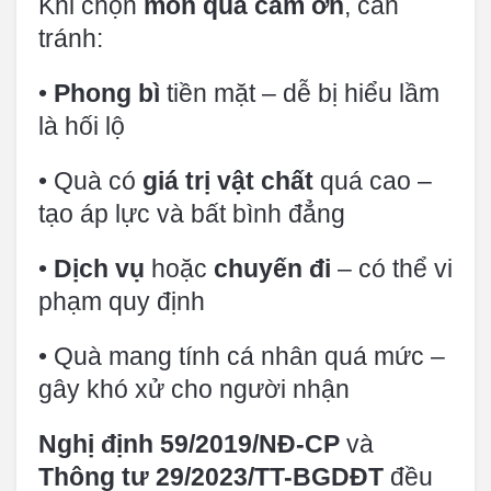
Khi chọn
món quà cảm ơn
, cần
tránh:
•
Phong bì
tiền mặt – dễ bị hiểu lầm
là hối lộ
• Quà có
giá trị vật chất
quá cao –
tạo áp lực và bất bình đẳng
•
Dịch vụ
hoặc
chuyến đi
– có thể vi
phạm quy định
• Quà mang tính cá nhân quá mức –
gây khó xử cho người nhận
Nghị định 59/2019/NĐ-CP
và
Thông tư 29/2023/TT-BGDĐT
đều