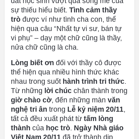
dắt học sinh vượt qua sông mê của
sự thiếu hiểu biết.
Tình cảm thầy
trò
được ví như tình cha con, thể
hiện qua câu “Nhất tự vi sư, bán tự
vi phụ” – dạy một chữ cũng là thầy,
nửa chữ cũng là cha.
Lòng biết ơn
đối với thầy cô được
thể hiện qua nhiều hình thức khác
nhau trong suốt
hành trình tri thức
.
Từ những
lời chúc
chân thành trong
giờ chào cờ
, đến những màn
văn
nghệ tri ân
trong
Lễ kỷ niệm 20/11
,
tất cả đều xuất phát từ
tấm lòng
thành
của
học trò
.
Ngày Nhà giáo
Việt Nam 20/11
đã trở thành dịp