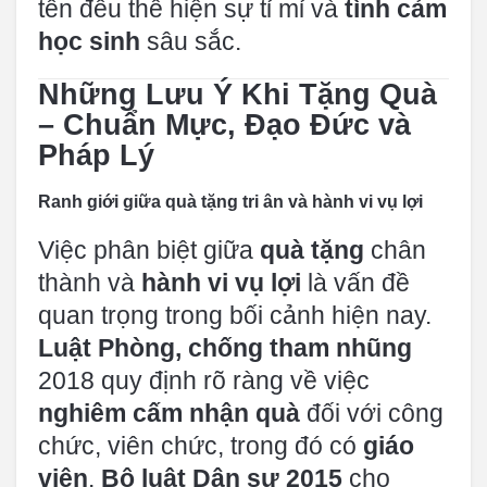
tên đều thể hiện sự tỉ mỉ và
tình cảm
học sinh
sâu sắc.
Những Lưu Ý Khi Tặng Quà
– Chuẩn Mực, Đạo Đức và
Pháp Lý
Ranh giới giữa quà tặng tri ân và hành vi vụ lợi
Việc phân biệt giữa
quà tặng
chân
thành và
hành vi vụ lợi
là vấn đề
quan trọng trong bối cảnh hiện nay.
Luật Phòng, chống tham nhũng
2018 quy định rõ ràng về việc
nghiêm cấm nhận quà
đối với công
chức, viên chức, trong đó có
giáo
viên
.
Bộ luật Dân sự 2015
cho