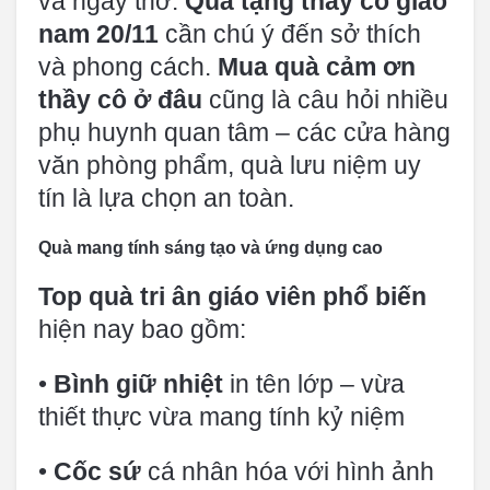
và ngây thơ.
Quà tặng thầy cô giáo
nam 20/11
cần chú ý đến sở thích
và phong cách.
Mua quà cảm ơn
thầy cô ở đâu
cũng là câu hỏi nhiều
phụ huynh quan tâm – các cửa hàng
văn phòng phẩm, quà lưu niệm uy
tín là lựa chọn an toàn.
Quà mang tính sáng tạo và ứng dụng cao
Top quà tri ân giáo viên phổ biến
hiện nay bao gồm:
•
Bình giữ nhiệt
in tên lớp – vừa
thiết thực vừa mang tính kỷ niệm
•
Cốc sứ
cá nhân hóa với hình ảnh