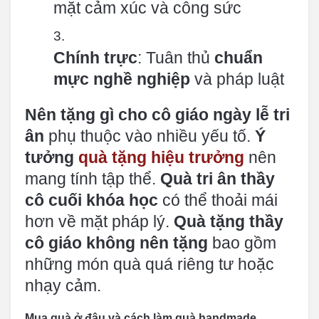
mặt cảm xúc và công sức
Chính trực
: Tuân thủ
chuẩn
mực nghề nghiệp
và pháp luật
Nên tặng gì cho cô giáo ngày lễ tri
ân
phụ thuộc vào nhiều yếu tố.
Ý
tưởng
quà tặng hiệu trưởng
nên
mang tính tập thể.
Quà tri ân thầy
cô cuối khóa học
có thể thoải mái
hơn về mặt pháp lý.
Quà tặng thầy
cô giáo không nên tặng
bao gồm
những món quà quá riêng tư hoặc
nhạy cảm.
Mua quà ở đâu và cách làm quà handmade