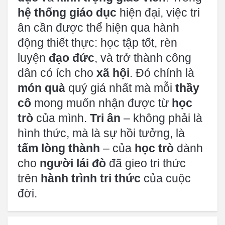
hệ thống giáo dục
hiện đại, việc tri
ân cần được thể hiện qua hành
động thiết thực: học tập tốt, rèn
luyện
đạo đức
, và trở thành công
dân có ích cho
xã hội
. Đó chính là
món quà
quý giá nhất mà mỗi
thầy
cô
mong muốn nhận được từ
học
trò
của mình.
Tri ân
– không phải là
hình thức, mà là sự hồi tưởng, là
tấm lòng thành
– của
học trò
dành
cho
người lái đò
đã gieo tri thức
trên
hành trình tri thức
của cuộc
đời.