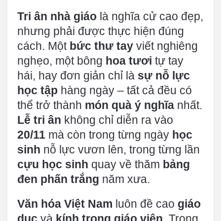
Tri ân nhà giáo
là nghĩa cử cao đẹp,
nhưng phải được thực hiện đúng
cách. Một
bức thư tay
viết nghiêng
nghẹo, một bông
hoa tươi
tự tay
hái, hay đơn giản chỉ là
sự nỗ lực
học tập
hàng ngày – tất cả đều có
thể trở thành
món quà ý nghĩa
nhất.
Lễ tri ân
không chỉ diễn ra vào
20/11
mà còn trong từng ngày
học
sinh
nỗ lực vươn lên, trong từng lần
cựu học sinh
quay về thăm
bảng
đen phấn trắng
năm xưa.
Văn hóa Việt Nam
luôn đề cao
giáo
dục
và
kính trọng giáo viên
. Trong