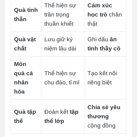
Thể hiện sự
Cảm xúc
Quà tinh
trân trọng
học trò
chân
thần
thuần khiết
thật
Quà vật
Lưu giữ kỷ
Ghi dấu
ân
chất
niệm lâu dài
tình thầy cô
Món
quà cá
Thể hiện sự
Tạo kết nối
nhân
chu đáo, tỉ mỉ
riêng biệt
hóa
Chia sẻ yêu
Quà tập
Đoàn kết
tập
thương
thể
thể lớp
cộng đồng