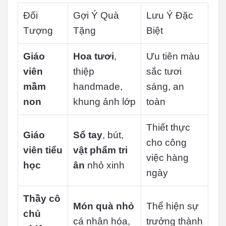
Đối
Gợi Ý Quà
Lưu Ý Đặc
Tượng
Tặng
Biệt
Giáo
Hoa tươi
,
Ưu tiên màu
viên
thiệp
sắc tươi
mầm
handmade,
sáng, an
non
khung ảnh lớp
toàn
Thiết thực
Giáo
Sổ tay
, bút,
cho công
viên tiểu
vật phẩm tri
việc hàng
học
ân
nhỏ xinh
ngày
Thầy cô
Món quà nhỏ
Thể hiện sự
chủ
cá nhân hóa,
trưởng thành