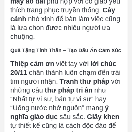
may áo dài
phù hợp với cô giáo yêu
thích trang phục truyền thống.
Cây
cảnh
nhỏ xinh để bàn làm việc cũng
là lựa chọn được nhiều người ưa
chuộng.
Quà Tặng Tinh Thần – Tạo Dấu Ấn Cảm Xúc
Thiệp cảm ơn
viết tay với
lời chúc
20/11
chân thành luôn chạm đến trái
tim người nhận.
Tranh thư pháp
với
những câu
thư pháp tri ân
như
“Nhất tự vi sư, bán tự vi sư” hay
“Uống nước nhớ nguồn” mang
ý
nghĩa giáo dục
sâu sắc.
Giấy khen
tự thiết kế cũng là cách độc đáo để