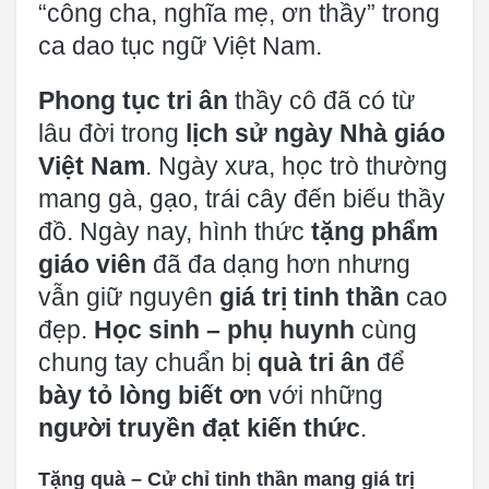
“công cha, nghĩa mẹ, ơn thầy” trong
ca dao tục ngữ Việt Nam.
Phong tục tri ân
thầy cô đã có từ
lâu đời trong
lịch sử ngày Nhà giáo
Việt Nam
. Ngày xưa, học trò thường
mang gà, gạo, trái cây đến biếu thầy
đồ. Ngày nay, hình thức
tặng phẩm
giáo viên
đã đa dạng hơn nhưng
vẫn giữ nguyên
giá trị tinh thần
cao
đẹp.
Học sinh – phụ huynh
cùng
chung tay chuẩn bị
quà tri ân
để
bày tỏ lòng biết ơn
với những
người truyền đạt kiến thức
.
Tặng quà – Cử chỉ tinh thần mang giá trị