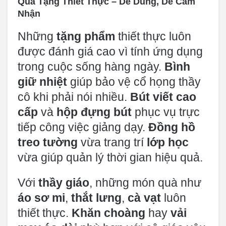
Quà Tặng Thiết Thực – Dễ Dùng, Dễ Cảm
Nhận
Những
tặng phẩm
thiết thực luôn
được đánh giá cao vì tính ứng dụng
trong cuộc sống hàng ngày.
Bình
giữ nhiệt
giúp bảo vệ cổ họng thầy
cô khi phải nói nhiều.
Bút viết cao
cấp
và
hộp đựng bút
phục vụ trực
tiếp công việc giảng dạy.
Đồng hồ
treo tường
vừa trang trí
lớp học
vừa giúp quản lý thời gian hiệu quả.
Với
thầy giáo
, những món quà như
áo sơ mi
,
thắt lưng
,
cà vạt
luôn
thiết thực.
Khăn choàng
hay
vải