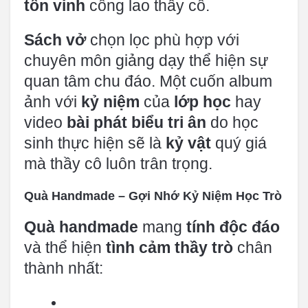
tôn vinh
công lao thầy cô.
Sách vở
chọn lọc phù hợp với
chuyên môn giảng dạy thể hiện sự
quan tâm chu đáo. Một cuốn album
ảnh với
kỷ niệm
của
lớp học
hay
video
bài phát biểu tri ân
do học
sinh thực hiện sẽ là
kỷ vật
quý giá
mà thầy cô luôn trân trọng.
Quà Handmade – Gợi Nhớ Kỷ Niệm Học Trò
Quà handmade
mang
tính độc đáo
và thể hiện
tình cảm thầy trò
chân
thành nhất: