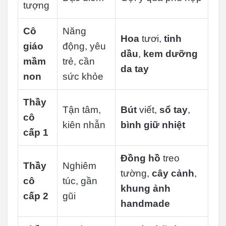
tượng
Cô
Năng
Hoa
tươi,
tinh
giáo
động, yêu
dầu
,
kem dưỡng
mầm
trẻ, cần
da tay
non
sức khỏe
Thầy
Tận tâm,
Bút
viết,
sổ tay
,
cô
kiên nhẫn
bình giữ nhiệt
cấp 1
Đồng hồ
treo
Thầy
Nghiêm
tường,
cây cảnh
,
cô
túc, gần
khung ảnh
cấp 2
gũi
handmade