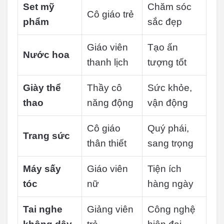
Set mỹ
Chăm sóc
Cô giáo trẻ
phẩm
sắc đẹp
Giáo viên
Tạo ấn
Nước hoa
thanh lịch
tượng tốt
Giày thể
Thầy cô
Sức khỏe,
thao
năng động
vận động
Cô giáo
Quý phái,
Trang sức
thân thiết
sang trọng
Máy sấy
Giáo viên
Tiện ích
tóc
nữ
hàng ngày
Tai nghe
Giảng viên
Công nghệ