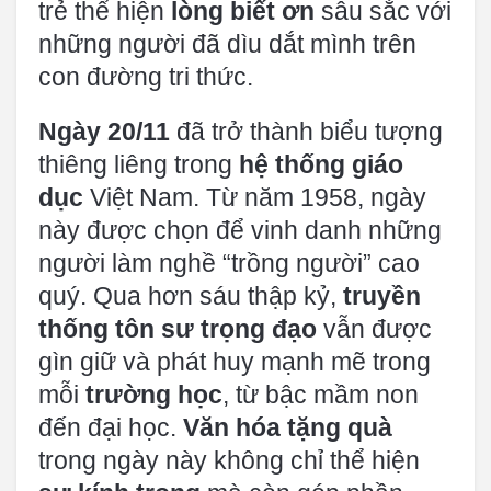
trẻ thể hiện
lòng biết ơn
sâu sắc với
những người đã dìu dắt mình trên
con đường tri thức.
Ngày 20/11
đã trở thành biểu tượng
thiêng liêng trong
hệ thống giáo
dục
Việt Nam. Từ năm 1958, ngày
này được chọn để vinh danh những
người làm nghề “trồng người” cao
quý. Qua hơn sáu thập kỷ,
truyền
thống tôn sư trọng đạo
vẫn được
gìn giữ và phát huy mạnh mẽ trong
mỗi
trường học
, từ bậc mầm non
đến đại học.
Văn hóa tặng quà
trong ngày này không chỉ thể hiện