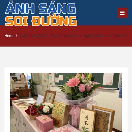
Home
/
Quà Tặng 20/11 – Gợi Ý Món Quà Ý Nghĩa Dành Cho Thầy Cô