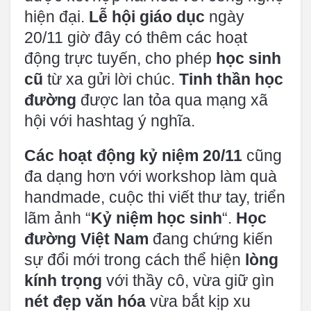
hiện đại.
Lễ hội giáo dục
ngày
20/11 giờ đây có thêm các hoạt
động trực tuyến, cho phép
học sinh
cũ
từ xa gửi lời chúc.
Tinh thần học
đường
được lan tỏa qua mạng xã
hội với hashtag ý nghĩa.
Các hoạt động kỷ niệm 20/11
cũng
đa dạng hơn với workshop làm quà
handmade, cuộc thi viết thư tay, triển
lãm ảnh “
Kỷ niệm học sinh
“.
Học
đường Việt Nam
đang chứng kiến
sự đổi mới trong cách thể hiện
lòng
kính trọng
với thầy cô, vừa giữ gìn
nét đẹp văn hóa
vừa bắt kịp xu