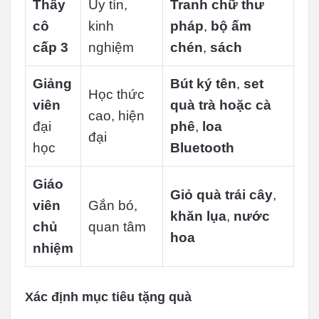
Thầy
Uy tín,
Tranh chữ thư
cô
kinh
pháp
,
bộ ấm
cấp 3
nghiệm
chén
,
sách
Giảng
Bút ký tên
,
set
Học thức
viên
quà trà hoặc cà
cao, hiện
đại
phê
,
loa
đại
học
Bluetooth
Giáo
Giỏ quà trái cây
,
viên
Gắn bó,
khăn lụa
,
nước
chủ
quan tâm
hoa
nhiệm
Xác định mục tiêu tặng quà