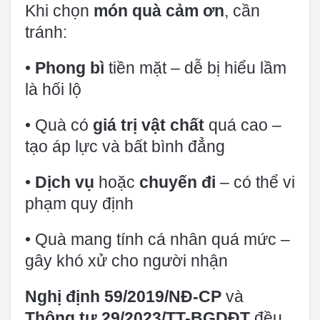
Khi chọn
món quà cảm ơn
, cần
tránh:
•
Phong bì
tiền mặt – dễ bị hiểu lầm
là hối lộ
• Quà có
giá trị vật chất
quá cao –
tạo áp lực và bất bình đẳng
•
Dịch vụ
hoặc
chuyến đi
– có thể vi
phạm quy định
• Quà mang tính cá nhân quá mức –
gây khó xử cho người nhận
Nghị định 59/2019/NĐ-CP
và
Thông tư 29/2023/TT-BGDĐT
đều