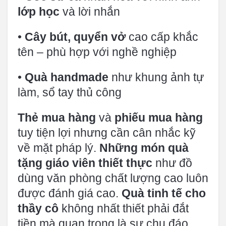
lớp học
và lời nhắn
•
Cây bút, quyển vở
cao cấp khắc
tên – phù hợp với nghề nghiệp
•
Quà handmade
như khung ảnh tự
làm, sổ tay thủ công
Thẻ mua hàng
và
phiếu mua hàng
tuy tiện lợi nhưng cần cân nhắc kỹ
về mặt pháp lý.
Những món quà
tặng giáo viên thiết thực
như đồ
dùng văn phòng chất lượng cao luôn
được đánh giá cao.
Quà tinh tế cho
thầy cô
không nhất thiết phải đắt
tiền mà quan trọng là sự chu đáo