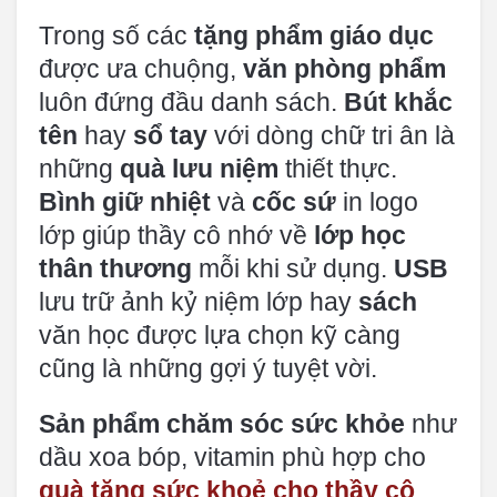
Trong số các
tặng phẩm giáo dục
được ưa chuộng,
văn phòng phẩm
luôn đứng đầu danh sách.
Bút khắc
tên
hay
sổ tay
với dòng chữ tri ân là
những
quà lưu niệm
thiết thực.
Bình giữ nhiệt
và
cốc sứ
in logo
lớp giúp thầy cô nhớ về
lớp học
thân thương
mỗi khi sử dụng.
USB
lưu trữ ảnh kỷ niệm lớp hay
sách
văn học được lựa chọn kỹ càng
cũng là những gợi ý tuyệt vời.
Sản phẩm chăm sóc sức khỏe
như
dầu xoa bóp, vitamin phù hợp cho
quà tặng sức khoẻ cho thầy cô