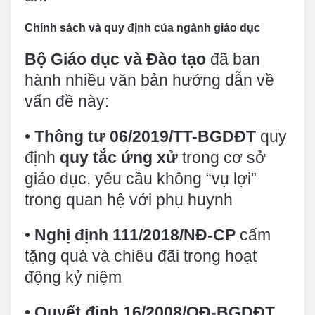
Chính sách và quy định của ngành giáo dục
Bộ Giáo dục và Đào tạo
đã ban
hành nhiều văn bản hướng dẫn về
vấn đề này:
•
Thông tư 06/2019/TT-BGDĐT
quy
định
quy tắc ứng xử
trong cơ sở
giáo dục, yêu cầu không “vụ lợi”
trong quan hệ với phụ huynh
•
Nghị định 111/2018/NĐ-CP
cấm
tặng quà và chiêu đãi trong hoạt
động kỷ niệm
•
Quyết định 16/2008/QĐ-BGDĐT