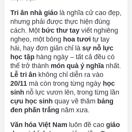
Tri ân nhà giáo
là nghĩa cử cao đẹp,
nhưng phải được thực hiện đúng
cách. Một
bức thư tay
viết nghiêng
nghẹo, một bông
hoa tươi
tự tay
hái, hay đơn giản chỉ là
sự nỗ lực
học tập
hàng ngày – tất cả đều có
thể trở thành
món quà ý nghĩa
nhất.
Lễ tri ân
không chỉ diễn ra vào
20/11
mà còn trong từng ngày
học
sinh
nỗ lực vươn lên, trong từng lần
cựu học sinh
quay về thăm
bảng
đen phấn trắng
năm xưa.
Văn hóa Việt Nam
luôn đề cao
giáo