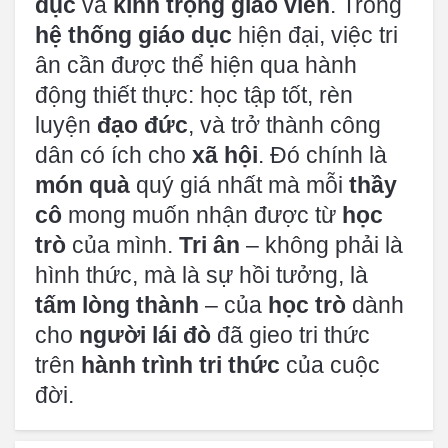
dục
và
kính trọng giáo viên
. Trong
hệ thống giáo dục
hiện đại, việc tri
ân cần được thể hiện qua hành
động thiết thực: học tập tốt, rèn
luyện
đạo đức
, và trở thành công
dân có ích cho
xã hội
. Đó chính là
món quà
quý giá nhất mà mỗi
thầy
cô
mong muốn nhận được từ
học
trò
của mình.
Tri ân
– không phải là
hình thức, mà là sự hồi tưởng, là
tấm lòng thành
– của
học trò
dành
cho
người lái đò
đã gieo tri thức
trên
hành trình tri thức
của cuộc
đời.