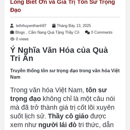
Lòng Biết Ơn và Giá Trị Tôn Sư Trọng
Đạo
lethihuyenthanh97
Tháng Bảy 13, 2025
Blogs
,
Cẩm Nang Quà Tặng Thầy Cô
0 Comments
0 views
Ý Nghĩa Văn Hóa của Quà
Tri Ân
Truyền thống tôn sư trọng đạo trong văn hóa Việt
Nam
Trong văn hóa Việt Nam,
tôn sư
trọng đạo
không chỉ là một câu nói
mà đã trở thành giá trị cốt lõi xuyên
suốt lịch sử.
Thầy cô giáo
được
xem như
người lái đò
tri thức, dẫn