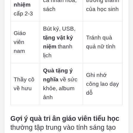
cá nhân hóa,
trưởng thành
nhiệm
sách
của học sinh
cấp 2-3
Bút ký, USB,
Giáo
tặng vật kỷ
Tránh quà
viên
niệm
thanh
quá nữ tính
nam
lịch
Quà tặng ý
Ghi nhớ
Thầy cô
nghĩa
về sức
công lao dạy
về hưu
khỏe, album
dỗ
ảnh
Gợi ý quà tri ân giáo viên tiểu học
thường tập trung vào tính sáng tạo