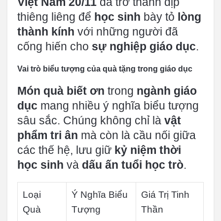
Việt Nam 20/11
đã trở thành dịp
thiêng liêng để
học sinh
bày tỏ
lòng
thành kính
với những người đã
cống hiến cho
sự nghiệp giáo dục
.
Vai trò biểu tượng của quà tặng trong giáo dục
Món quà biết ơn
trong
ngành giáo
dục
mang nhiều ý nghĩa biểu tượng
sâu sắc. Chúng không chỉ là
vật
phẩm tri ân
mà còn là cầu nối giữa
các thế hệ, lưu giữ
kỷ niệm thời
học sinh
và
dấu ấn tuổi học trò
.
Loại
Ý Nghĩa Biểu
Giá Trị Tinh
Quà
Tượng
Thần