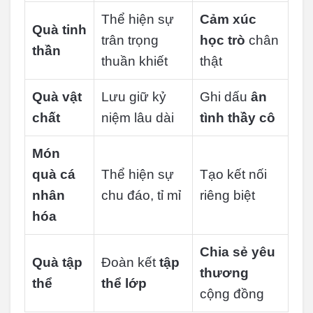
Thể hiện sự
Cảm xúc
Quà tinh
trân trọng
học trò
chân
thần
thuần khiết
thật
Quà vật
Lưu giữ kỷ
Ghi dấu
ân
chất
niệm lâu dài
tình thầy cô
Món
quà cá
Thể hiện sự
Tạo kết nối
nhân
chu đáo, tỉ mỉ
riêng biệt
hóa
Chia sẻ yêu
Quà tập
Đoàn kết
tập
thương
thể
thể lớp
cộng đồng