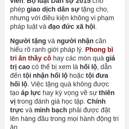
viên
.
Bộ luật Dân sự 2015
cho
phép
giao dịch dân sự
tặng cho,
nhưng với điều kiện không vi phạm
pháp luật và
đạo đức xã hội
.
Người tặng
và
người nhận
cần
hiểu rõ ranh giới pháp lý.
Phong bì
tri ân thầy cô
hay các món quà
giá
trị cao
có thể bị xem là
hối lộ
, dẫn
đến
tội nhận hối lộ
hoặc
tội đưa
hối lộ
. Việc tặng quà không được
tạo
áp lực
hay kỳ vọng về sự
thiên
vị
trong đánh giá học tập.
Chính
trực
và
minh bạch
phải được đặt
lên hàng đầu trong mọi hành động tri
ân.