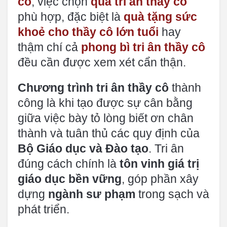
cô
, việc chọn
quà tri ân thầy cô
phù hợp, đặc biệt là
quà tặng sức
khoẻ cho thầy cô lớn tuổi
hay
thậm chí cả
phong bì tri ân thầy cô
đều cần được xem xét cẩn thận.
Chương trình tri ân thầy cô
thành
công là khi tạo được sự cân bằng
giữa việc bày tỏ lòng biết ơn chân
thành và tuân thủ các quy định của
Bộ Giáo dục và Đào tạo
. Tri ân
đúng cách chính là
tôn vinh giá trị
giáo dục bền vững
, góp phần xây
dựng
ngành sư phạm
trong sạch và
phát triển.