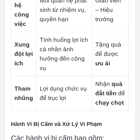
Mối quan hệ phát
Giáo viên
hệ
sinh từ nhiệm vụ,
– Hiệu
công
quyền hạn
trưởng
việc
Tình huống lợi ích
Xung
Tặng quà
cá nhân ảnh
đột lợi
để được
hưởng đến công
ích
ưu ái
vụ
Nhận
quà
Tham
Lợi dụng chức vụ
đắt tiền
để
nhũng
để trục lợi
chạy chọt
Hành Vi Bị Cấm và Xử Lý Vi Phạm
Các hành vi bị cấm bao gồm: